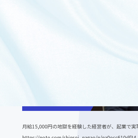
月給15,000円の地獄を経験した経営者が、起業で
https://note.com/shinsei_nagao/n/na0ecc610df34