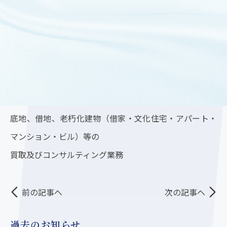
■敷地面積：211.68㎡（約 64.03坪）
■権利関係：借地権 1軒
■販売方法： 土地売り販売
「底地買取センター」
https://sokochi-kaitori.com/
「取扱い不動産」
底地、借地、老朽化建物（借家・文化住宅・アパート・
マンション・ビル）等の
買取及びコンサルティング業務
前の記事へ
次の記事へ
過去のお知らせ