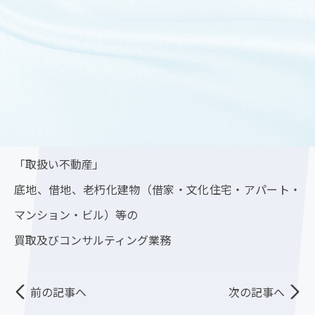
■敷地面積：316.72㎡（約 95.80坪）
■建物面積：377.66㎡（約 114.24坪）
■竣工年月：令和3年7月新築
■最寄り駅：JR大阪環状線『寺田町』駅・徒歩8分
「底地買取センター」
https://sokochi-kaitori.com/
「取扱い不動産」
底地、借地、老朽化建物（借家・文化住宅・アパート・
マンション・ビル）等の
買取及びコンサルティング業務
前の記事へ
次の記事へ