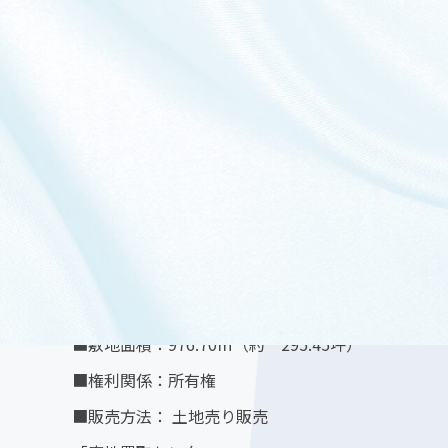
■敷地面積：976.70㎡（約 295.45坪）
■権利関係：所有権
■販売方法： 土地売り販売