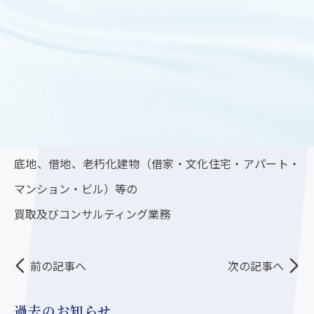
■敷地面積：183.66㎡（約 55.55坪）
■権利関係：借地権
■販売方法：土地売り販売
「底地買取センター」
https://sokochi-kaitori.com/
「取扱い不動産」
底地、借地、老朽化建物（借家・文化住宅・アパート・
マンション・ビル）等の
買取及びコンサルティング業務
前の記事へ
次の記事へ
過去のお知らせ