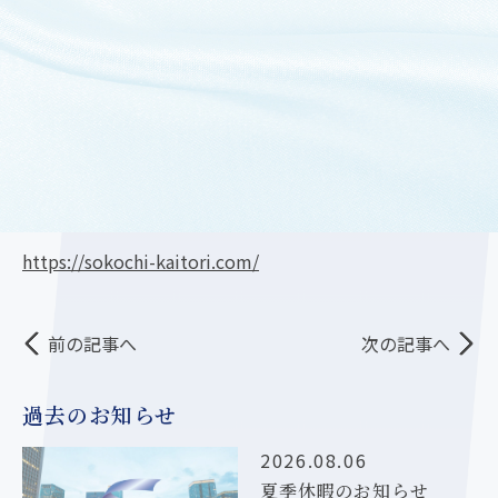
新生都市開発流「自立型組織」のつくり方
「note」
https://note.com/shinsei_nagao/n/n96cec73099bd?
sub_rt=share_pb
「底地買取センター」
https://sokochi-kaitori.com/
前の記事へ
次の記事へ
過去のお知らせ
2026.08.06
夏季休暇のお知らせ